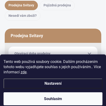
Prodejna Svitavy
Pojízdná prodejna
Nesedí vám zboží?
Prodejna Svitavy
Otevírací doba prodejny
Tento web používá soubory cookie. Dalším procházením
tohoto webu vyjadřujete souhlas s jejich používáním.. Více
informací
zde
.
Nastavení
Copyright 2026
Equiduo
. Všechna práva vyhrazena.
Upravit nastavení
cookies
Souhlasím
Vytvořil Shoptet