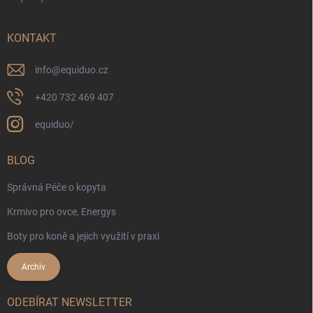
KONTAKT
info
@
equiduo.cz
+420 732 469 407
equiduo/
BLOG
Správná Péče o kopyta
Krmivo pro ovce, Energys
Boty pro koně a jejich využití v praxi
Archiv
ODEBÍRAT NEWSLETTER