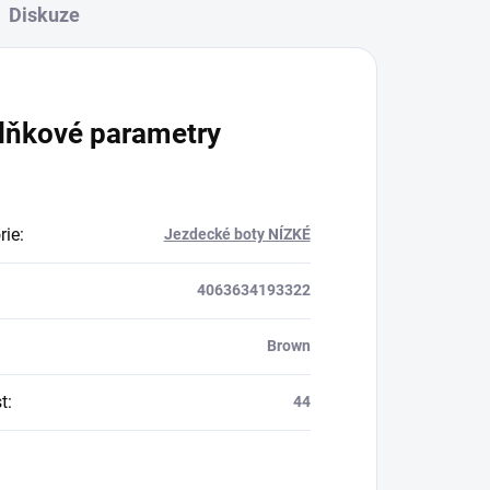
Diskuze
lňkové parametry
rie
:
Jezdecké boty NÍZKÉ
4063634193322
Brown
t
:
44