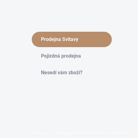
Prodejna Svitavy
Pojízdná prodejna
Nesedí vám zboží?
Copyright 2026
Equiduo
. Všechna práva vyhrazena.
Up