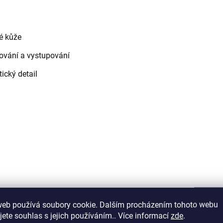
é kůže
pování a vystupování
ický detail
web používá soubory cookie. Dalším procházením tohoto webu
jete souhlas s jejich používáním.. Více informací
zde
.