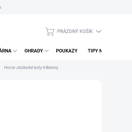
ouvy/výměna
Podmínky ochrany osobních údajů
Moje objednávk
PRÁZDNÝ KOŠÍK
NÁKUPNÍ
KOŠÍK
DÁRNA
OHRADY
POUKAZY
TIPY NA DÁRKY
Horze Jezdecké boty Kilkenny