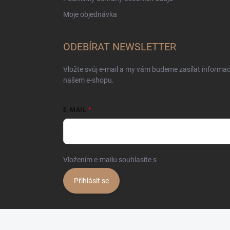
Moje objednávka
ODEBÍRAT NEWSLETTER
Vložte svůj e-mail a my vám budeme zasílat informa
našem e-shopu.
E-MAIL
Vložením e-mailu souhlasíte s
podmínkami ochrany o
Přihlásit se