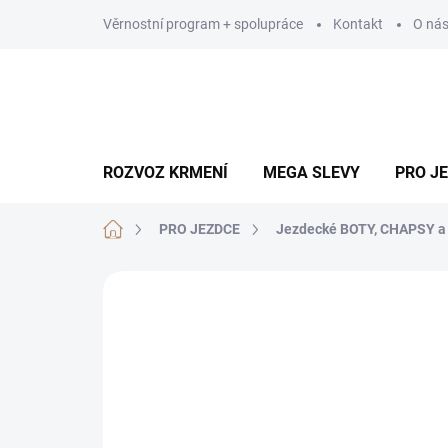
Přejít
Věrnostní program + spolupráce
Kontakt
O ná
na
obsah
ROZVOZ KRMENÍ
MEGA SLEVY
PRO J
Domů
PRO JEZDCE
Jezdecké BOTY, CHAPSY a p
16 hodnocení
Podrobnosti hodno