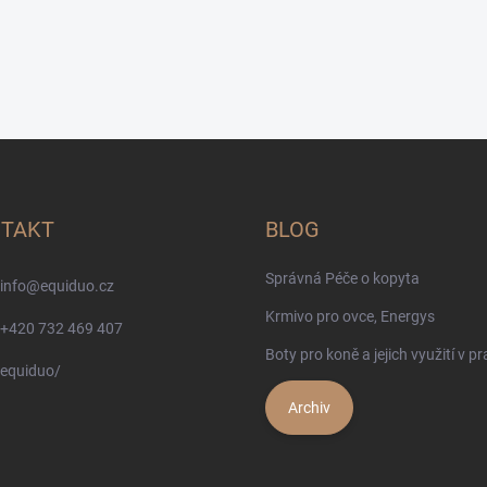
TAKT
BLOG
Správná Péče o kopyta
info
@
equiduo.cz
Krmivo pro ovce, Energys
+420 732 469 407
Boty pro koně a jejich využití v pr
equiduo/
Archiv