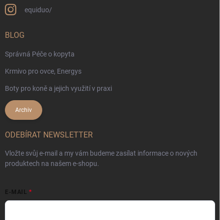
equiduo/
BLOG
Správná Péče o kopyta
Krmivo pro ovce, Energys
Boty pro koně a jejich využití v praxi
Archiv
ODEBÍRAT NEWSLETTER
Vložte svůj e-mail a my vám budeme zasílat informace o nových
produktech na našem e-shopu.
E-MAIL