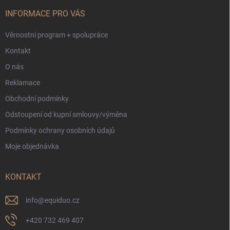
t
í
INFORMACE PRO VÁS
Věrnostní program + spolupráce
Kontakt
O nás
Reklamace
Obchodní podmínky
Odstoupení od kupní smlouvy/výměna
Podmínky ochrany osobních údajů
Moje objednávka
KONTAKT
info
@
equiduo.cz
+420 732 469 407