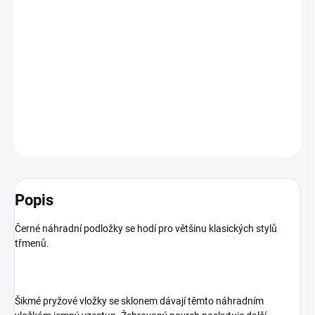
−
+
Přidat do košíku
Žebrovaný povrch poskytuje další přilnavost
DETAILNÍ INFORMACE
ZEPTAT SE
HLÍDAT
Popis
Černé náhradní podložky se hodí pro většinu klasických stylů
třmenů.
Šikmé pryžové vložky se sklonem dávají těmto náhradním