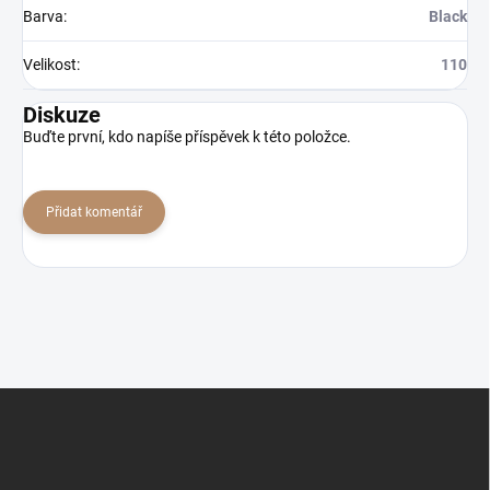
Barva
:
Black
Velikost
:
110
Diskuze
Buďte první, kdo napíše příspěvek k této položce.
Přidat komentář
Z
á
p
a