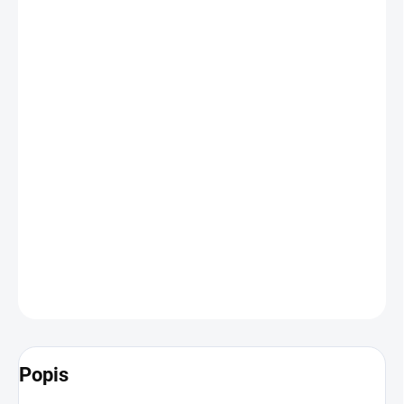
cena:
BARVA
VELIKOST
−
+
Přidat do košíku
Klasická podsedlová dečka ve svěžích barvách pro každodenní
trénink
DETAILNÍ INFORMACE
ZEPTAT SE
HLÍDAT
Popis