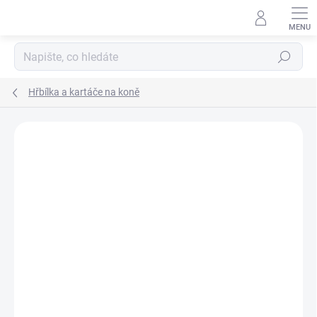
Přejít
na
obsah
Hledat
Hřbílka a kartáče na koně
Neohodnoceno
Podrobnosti hodnocení
ZNAČKA:
HORZE