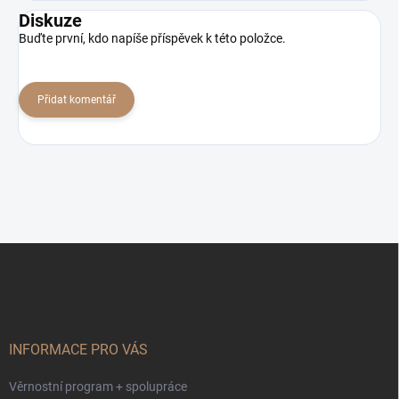
Diskuze
Buďte první, kdo napíše příspěvek k této položce.
Přidat komentář
Z
á
p
a
t
í
INFORMACE PRO VÁS
Věrnostní program + spolupráce