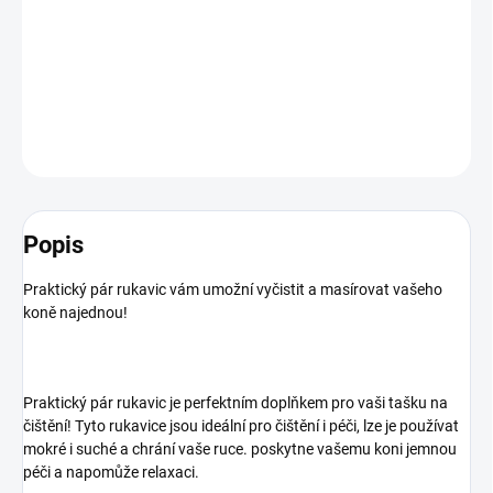
Praktický pár pečujících rukavic vám umožní vyčistit a masírovat
vašeho koně najednou
DETAILNÍ INFORMACE
ZEPTAT SE
HLÍDAT
Popis
Praktický pár rukavic vám umožní vyčistit a masírovat vašeho
koně najednou!
Praktický pár rukavic je perfektním doplňkem pro vaši tašku na
čištění! Tyto rukavice jsou ideální pro čištění i péči, lze je používat
mokré i suché a chrání vaše ruce. poskytne vašemu koni jemnou
péči a napomůže relaxaci.