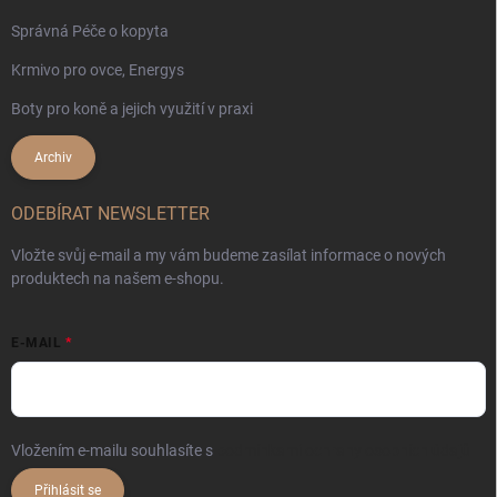
Správná Péče o kopyta
Krmivo pro ovce, Energys
Boty pro koně a jejich využití v praxi
Archiv
ODEBÍRAT NEWSLETTER
Vložte svůj e-mail a my vám budeme zasílat informace o nových
produktech na našem e-shopu.
E-MAIL
Vložením e-mailu souhlasíte s
podmínkami ochrany osobních údajů
Přihlásit se