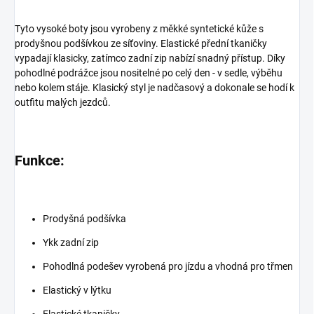
Tyto vysoké boty jsou vyrobeny z měkké syntetické kůže s
prodyšnou podšívkou ze síťoviny. Elastické přední tkaničky
vypadají klasicky, zatímco zadní zip nabízí snadný přístup. Díky
pohodlné podrážce jsou nositelné po celý den - v sedle, výběhu
nebo kolem stáje. Klasický styl je nadčasový a dokonale se hodí k
outfitu malých jezdců.
Funkce:
Prodyšná podšívka
Ykk zadní zip
Pohodlná podešev vyrobená pro jízdu a vhodná pro třmen
Elastický v lýtku
Elastické tkaničky