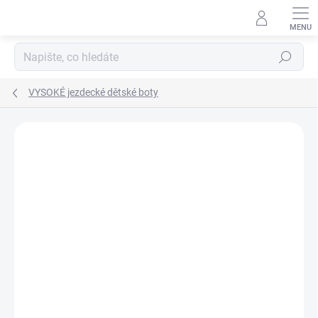
Přejít
na
obsah
Hledat
VYSOKÉ jezdecké dětské boty
Neohodnoceno
Podrobnosti hodnocení
ZNAČKA:
HORZE