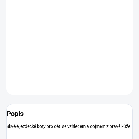
BARVA
VELIKOST
−
+
Přidat do košíku
Skvělé jezdecké boty pro děti se vzhledem a dojmem z pravé kůže.
DETAILNÍ INFORMACE
ZEPTAT SE
HLÍDAT
Popis
Skvělé jezdecké boty pro děti se vzhledem a dojmem z pravé kůže.