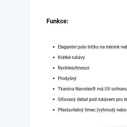
Funkce:
Elegantní polo tričko na trénink n
Krátké rukávy
Rychleschnoucí
Prodyšný
Tkanina Nanotex® má UV ochran
Síťovaný detail pod rukávem pro l
Přestavitelný límec (vyhrnutý nebo