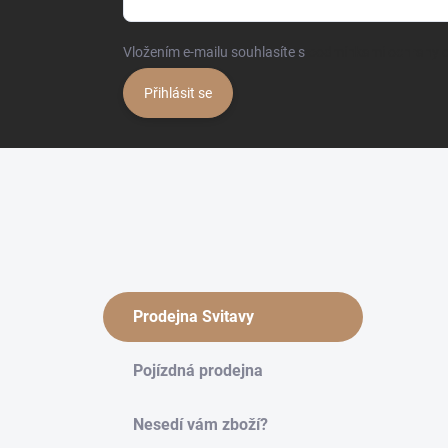
Vložením e-mailu souhlasíte s
podmínkami ochrany o
Přihlásit se
Prodejna Svitavy
Pojízdná prodejna
Nesedí vám zboží?