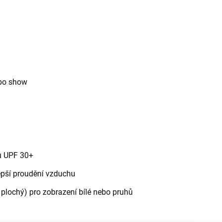
ebo show
u UPF 30+
epší proudění vzduchu
 plochý) pro zobrazení bílé nebo pruhů