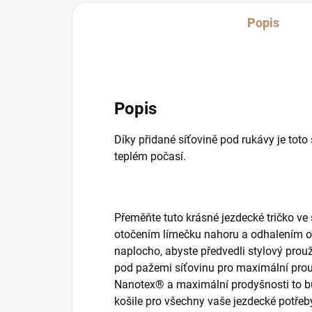
Popis
Popis
Díky přidané síťovině pod rukávy je toto s
teplém počasí.
Přeměňte tuto krásné jezdecké tričko ve 
otočením límečku nahoru a odhalením oby
naplocho, abyste předvedli stylový prou
pod pažemi síťovinu pro maximální prou
Nanotex® a maximální prodyšnosti to bu
košile pro všechny vaše jezdecké potřeb