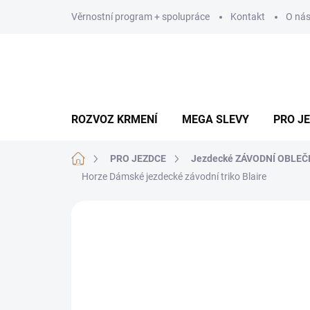
Přejít
Věrnostní program + spolupráce
Kontakt
O ná
na
obsah
ROZVOZ KRMENÍ
MEGA SLEVY
PRO J
Domů
PRO JEZDCE
Jezdecké ZÁVODNÍ OBLEČ
Horze Dámské jezdecké závodní triko Blaire
Neohodnoceno
Podrobnosti hodn