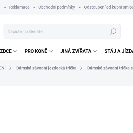
s
Reklamace
Obchodní podmínky
Odstoupení od kupní sml
Hledat
EZDCE
PRO KONĚ
JINÁ ZVÍŘATA
STÁJ A JÍZ
ENÍ
Dámská závodní jezdecká trička
Dámské závodní trička 
ocení
ZNAČKA:
HORZE
1 041 Kč
860 Kč bez DPH
Měrná
ZVOLTE VARIANTU