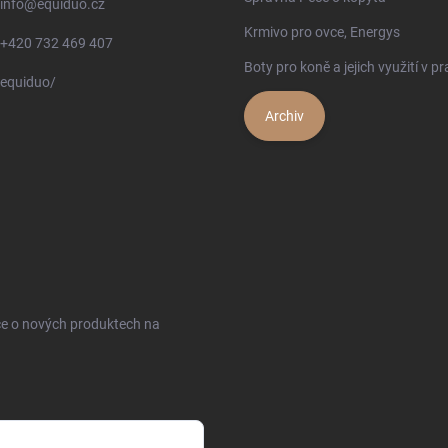
info
@
equiduo.cz
Krmivo pro ovce, Energys
+420 732 469 407
Boty pro koně a jejich využití v pr
equiduo/
Archiv
ce o nových produktech na