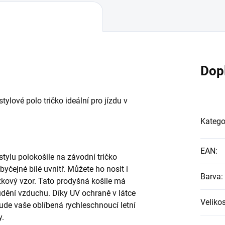
Dop
tylové polo tričko ideální pro jízdu v
Katego
EAN
:
stylu polokošile na závodní tričko
čejné bílé uvnitř. Můžete ho nosit i
Barva
:
žkový vzor. Tato prodyšná košile má
dění vzduchu. Díky UV ochraně v látce
Velikos
de vaše oblíbená rychleschnoucí letní
y.