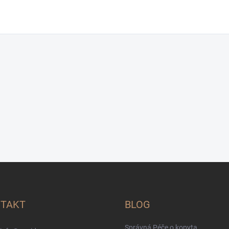
TAKT
BLOG
Správná Péče o kopyta