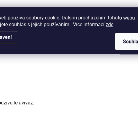
web používá soubory cookie. Dalším procházením tohoto webu
jete souhlas s jejich používáním.. Více informací
zde
.
avení
Nanotex® tkanina, UV ochrana, detaily
Souhl
y: 100% bavlna.
užívejte aviváž.