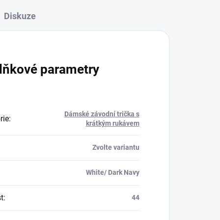
Diskuze
lňkové parametry
Dámské závodní trička s
rie
:
krátkým rukávem
Zvolte variantu
White/ Dark Navy
t
:
44