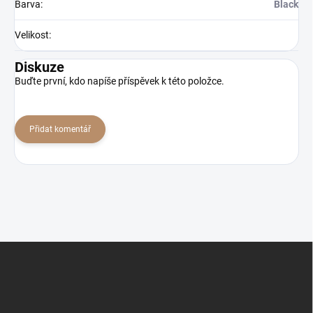
Barva
:
Black
Velikost
:
Diskuze
Buďte první, kdo napíše příspěvek k této položce.
Přidat komentář
Z
á
p
a
t