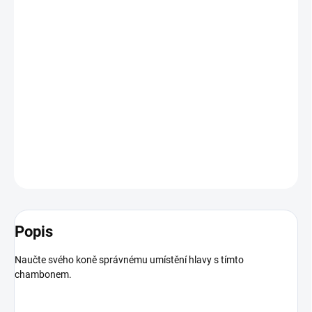
BARVA
−
+
Přidat do košíku
Jednoduchá, účinná pomůcka napomáhá správnému držení krku
a podporuje efektivní využití zad
DETAILNÍ INFORMACE
ZEPTAT SE
HLÍDAT
Popis
Naučte svého koně správnému umístění hlavy s tímto
chambonem.