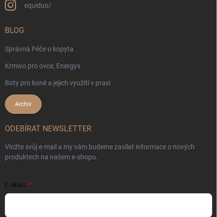
equiduo/
BLOG
Správná Péče o kopyta
Krmivo pro ovce, Energys
Boty pro koně a jejich využití v praxi
Archiv
ODEBÍRAT NEWSLETTER
Vložte svůj e-mail a my vám budeme zasílat informace o nových
produktech na našem e-shopu.
E-MAIL