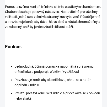
Pomozte svému koni při tréninku s tímto elastickým chambonem.
Chabon obsahuje posuvný nástavec. Nastavitelné pro všechny
velikosti, jedná se o velmi všestranný kus vybavení. Působí jemně
a povzbuzuje koně, aby dával hlavu dolů a zůstal shromážděný a
zakulacený, aniž by jezdec ztratil citlivost otěží.
Funkce:
Jednoduchá, účinná pomůcka napomáhá správnému
držení krku a podporuje efektivní využití zad
Povzbuzuje koně, aby sklonil hlavu, ohnul se a natáhl
dopředu k udidlu
Přejíždí přes týl koně, skrz udidlo a přicvakává se k obvodu
nebo skákání