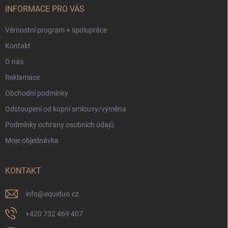
í
INFORMACE PRO VÁS
Věrnostní program + spolupráce
Kontakt
O nás
Reklamace
Obchodní podmínky
Odstoupení od kupní smlouvy/výměna
Podmínky ochrany osobních údajů
Moje objednávka
KONTAKT
info
@
equiduo.cz
+420 732 469 407