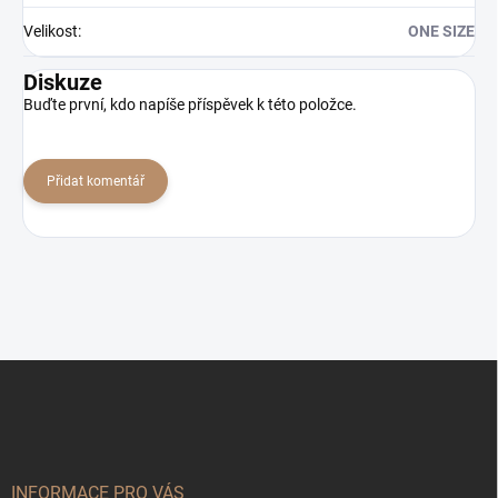
Velikost
:
ONE SIZE
Diskuze
Buďte první, kdo napíše příspěvek k této položce.
Přidat komentář
Z
á
p
a
t
í
INFORMACE PRO VÁS