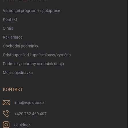
Věrnostní program + spolupráce
Kontakt
O nás
Reklamace
Obchodní podmínky
Odstoupení od kupní smlouvy/výměna
Podmínky ochrany osobních údajů
Moje objednávka
KONTAKT
info
@
equiduo.cz
+420 732 469 407
equiduo/