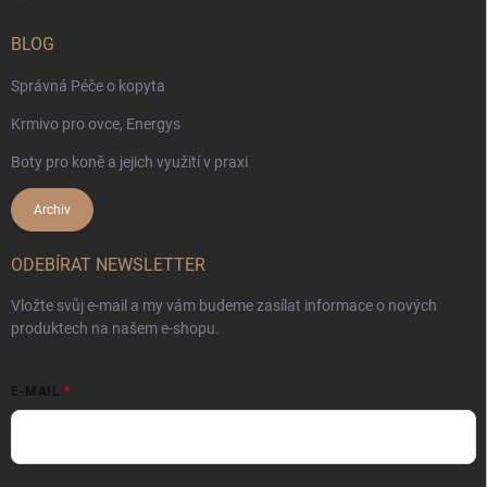
BLOG
Správná Péče o kopyta
Krmivo pro ovce, Energys
Boty pro koně a jejich využití v praxi
Archiv
ODEBÍRAT NEWSLETTER
Vložte svůj e-mail a my vám budeme zasílat informace o nových
produktech na našem e-shopu.
E-MAIL