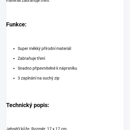
materiál zabraňuje tření.
Funkce:
Super měkký přírodní materiál
Zabraňuje tření
Snadno připevnitelné k náprsníku
3 zapínání na suchý zip
Technický popis:
Jehněčí kůže. Rozměr: 17 x 17 cm.