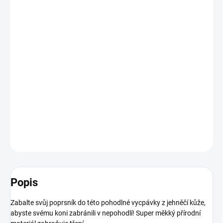
BARVA
VELIKOST
−
+
Přidat do košíku
Zabalte svůj poprsník do této pohodlné vycpávky z jehněčí kůže
DETAILNÍ INFORMACE
ZEPTAT SE
HLÍDAT
Popis
Zabalte svůj poprsník do této pohodlné vycpávky z jehněčí kůže,
abyste svému koni zabránili v nepohodlí! Super měkký přírodní