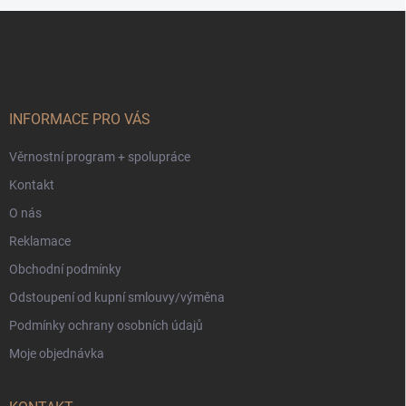
Z
á
p
a
t
í
INFORMACE PRO VÁS
Věrnostní program + spolupráce
Kontakt
O nás
Reklamace
Obchodní podmínky
Odstoupení od kupní smlouvy/výměna
Podmínky ochrany osobních údajů
Moje objednávka