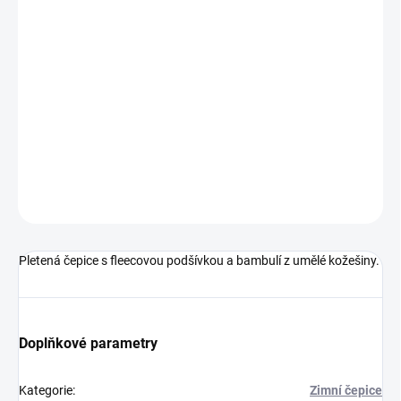
BARVA
−
+
Přidat do košíku
Pletená čepice s fleecovou podšívkou a bambulí z umělé kožešiny
DETAILNÍ INFORMACE
ZEPTAT SE
HLÍDAT
Pletená čepice s fleecovou podšívkou a bambulí z umělé kožešiny.
Doplňkové parametry
Kategorie
:
Zimní čepice