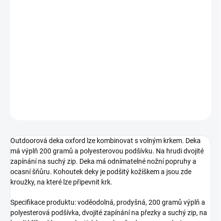
−
+
Přidat do košíku
Nepromokavá výběhová deka má výplň 200 gramů a
polyesterovou podšívku
DETAILNÍ INFORMACE
ZEPTAT SE
HLÍDAT
Outdoorová deka oxford lze kombinovat s volným krkem. Deka
má výplň 200 gramů a polyesterovou podšívku. Na hrudi dvojité
zapínání na suchý zip. Deka má odnímatelné nožní popruhy a
ocasní šňůru. Kohoutek deky je podšitý kožíškem a jsou zde
kroužky, na které lze připevnit krk.
Specifikace produktu: voděodolná, prodyšná, 200 gramů výplň a
polyesterová podšívka, dvojité zapínání na přezky a suchý zip, na