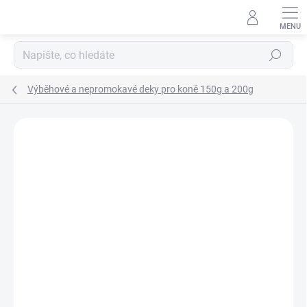
Přejít
na
obsah
Hledat
Výběhové a nepromokavé deky pro koně 150g a 200g
Neohodnoceno
Podrobnosti hodnocení
ZNAČKA:
HORKA