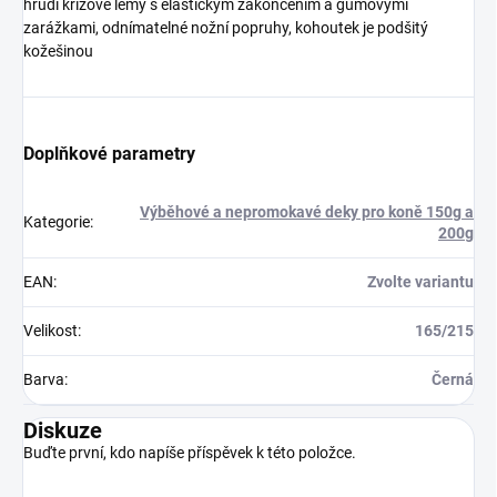
hrudi křížové lemy s elastickým zakončením a gumovými
zarážkami, odnímatelné nožní popruhy, kohoutek je podšitý
kožešinou
Doplňkové parametry
Výběhové a nepromokavé deky pro koně 150g a
Kategorie
:
200g
EAN
:
Zvolte variantu
Velikost
:
165/215
Barva
:
Černá
Diskuze
Buďte první, kdo napíše příspěvek k této položce.