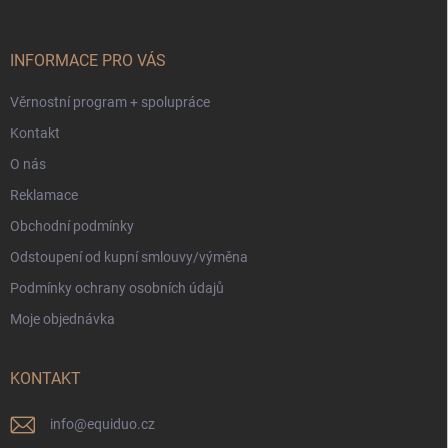
a
t
í
INFORMACE PRO VÁS
Věrnostní program + spolupráce
Kontakt
O nás
Reklamace
Obchodní podmínky
Odstoupení od kupní smlouvy/výměna
Podmínky ochrany osobních údajů
Moje objednávka
KONTAKT
info
@
equiduo.cz