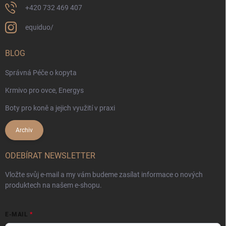
+420 732 469 407
equiduo/
BLOG
Správná Péče o kopyta
Krmivo pro ovce, Energys
Boty pro koně a jejich využití v praxi
Archiv
ODEBÍRAT NEWSLETTER
Vložte svůj e-mail a my vám budeme zasílat informace o nových
produktech na našem e-shopu.
E-MAIL