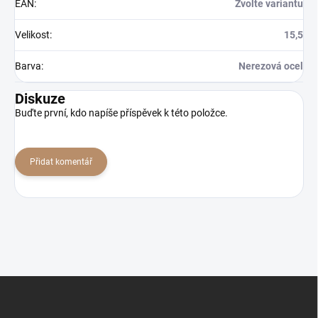
EAN
:
Zvolte variantu
Velikost
:
15,5
Barva
:
Nerezová ocel
Diskuze
Buďte první, kdo napíše příspěvek k této položce.
Přidat komentář
Z
á
p