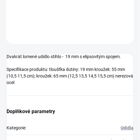
Dvakrát lomené udidlo stihlo
DETAILNÍ INFORMACE
ZEPTAT SE
HLÍDAT
Dvakrát lomené udidlo stihlo - 19 mm s elipsovitým spojem.
Specifikace produktu: tloušťka dutiny: 19 mm kroužek: 55 mm
(10,5 11,5 cm); kroužek: 65 mm (12,5 13,5 14,5 15,5 cm) nerezová
ocel
Doplňkové parametry
Kategorie
:
Udidla