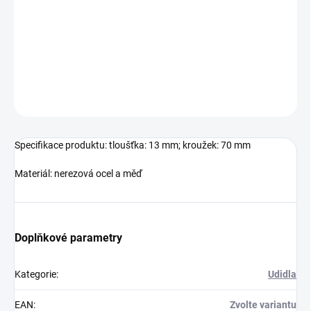
Nerezová ocel a měď
DETAILNÍ INFORMACE
ZEPTAT SE
HLÍDAT
Specifikace produktu: tloušťka: 13 mm; kroužek: 70 mm
Materiál: nerezová ocel a měď
Doplňkové parametry
Kategorie
:
Udidla
EAN
:
Zvolte variantu