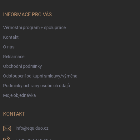
a
t
í
INFORMACE PRO VÁS
Věrnostní program + spolupráce
Kontakt
O nás
Reklamace
Obchodní podmínky
Odstoupení od kupní smlouvy/výměna
Podmínky ochrany osobních údajů
Moje objednávka
KONTAKT
info
@
equiduo.cz