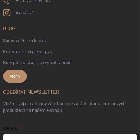
+420 732 469 407
equiduo/
BLOG
Správná Péče o kopyta
Krmivo pro ovce, Energys
Boty pro koně a jejich využití v praxi
Archiv
ODEBÍRAT NEWSLETTER
Vložte svůj e-mail a my vám budeme zasílat informace o nových
produktech na našem e-shopu.
E-MAIL