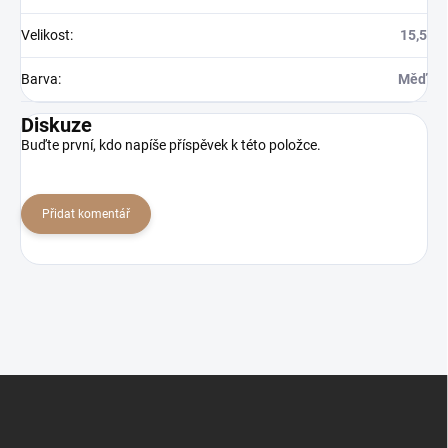
Velikost
:
15,5
Barva
:
Měď
Diskuze
Buďte první, kdo napíše příspěvek k této položce.
Přidat komentář
Z
á
p