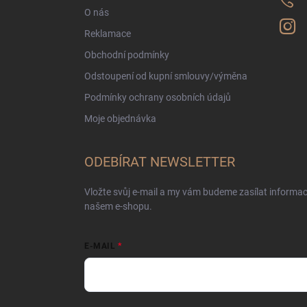
O nás
Reklamace
Obchodní podmínky
Odstoupení od kupní smlouvy/výměna
Podmínky ochrany osobních údajů
Moje objednávka
ODEBÍRAT NEWSLETTER
Vložte svůj e-mail a my vám budeme zasílat informa
našem e-shopu.
E-MAIL