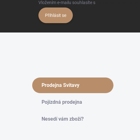
Vložením e-mailu souhlasíte s
podmínkami ochrany o
Přihlásit se
Prodejna Svitavy
Pojízdná prodejna
Nesedí vám zboží?