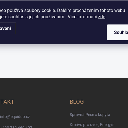
web používá soubory cookie. Dalším procházením tohoto webu
jete souhlas s jejich používáním.. Více informací
zde
.
avení
Souhl
TAKT
BLOG
Správná Péče o kopyta
info
@
equiduo.cz
Krmivo pro ovce, Energys
+420 732 469 407