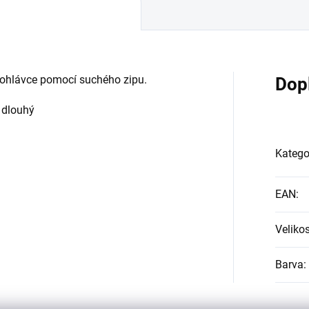
k ohlávce pomocí suchého zipu.
Dop
m dlouhý
Katego
EAN
:
Velikos
Barva
: