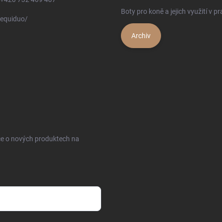
Boty pro koně a jejich využití v pr
equiduo/
Archiv
ce o nových produktech na