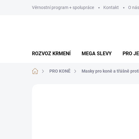
Přejít
Věrnostní program + spolupráce
Kontakt
O ná
na
obsah
ROZVOZ KRMENÍ
MEGA SLEVY
PRO J
Domů
PRO KONĚ
Masky pro koně a třášně pro
Neohodnoceno
Podrobnosti hodn