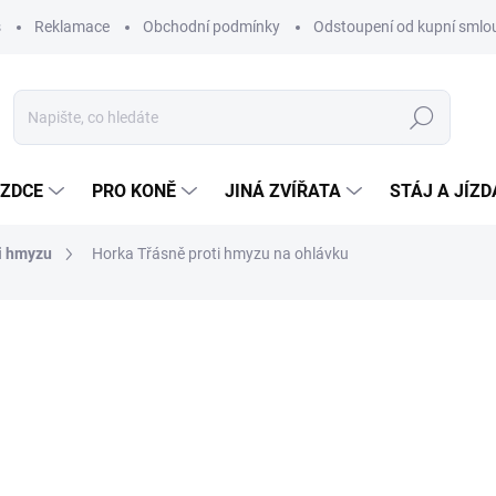
s
Reklamace
Obchodní podmínky
Odstoupení od kupní sml
Hledat
EZDCE
PRO KONĚ
JINÁ ZVÍŘATA
STÁJ A JÍZ
ti hmyzu
Horka Třásně proti hmyzu na ohlávku
ocení
ZNAČKA:
HORKA
208 Kč
172 Kč bez DPH
Měrná
ZVOLTE VARIANTU
cena: