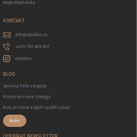
Moje objednávka
KONTAKT
info
@
equiduo.cz
+420 732 469 407
equiduo/
BLOG
Správná Péče o kopyta
Krmivo pro ovce, Energys
Boty pro koně a jejich využití v praxi
Archiv
ODEBÍRAT NEWSLETTER