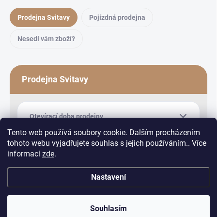
Prodejna Svitavy
Pojízdná prodejna
Nesedí vám zboží?
Prodejna Svitavy
Otevírací doba prodejny
Tento web používá soubory cookie. Dalším procházením
tohoto webu vyjadřujete souhlas s jejich používáním.. Více
informací
zde
.
Nastavení
Copyright 2026
Equiduo
. Všechna práva vyhrazena.
Upravit nastavení
cookies
Souhlasím