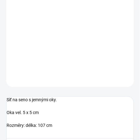
cena:
BARVA
−
+
Přidat do košíku
Oka vel. 5 x 5 cm
DETAILNÍ INFORMACE
ZEPTAT SE
HLÍDAT
Síť na seno s jemnými oky.
Oka vel. 5 x 5 cm
Rozměry: délka: 107 cm