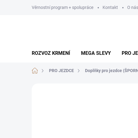
Přejít
Věrnostní program + spolupráce
Kontakt
O ná
na
obsah
ROZVOZ KRMENÍ
MEGA SLEVY
PRO J
Domů
PRO JEZDCE
Doplňky pro jezdce (ŠPORN
Neohodnoceno
Podrobnosti hodn