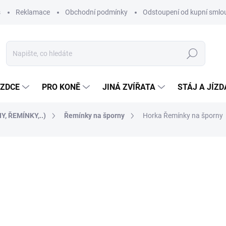
s
Reklamace
Obchodní podmínky
Odstoupení od kupní sml
Hledat
EZDCE
PRO KONĚ
JINÁ ZVÍŘATA
STÁJ A JÍZ
Y, ŘEMÍNKY,..)
Řemínky na šporny
Horka Řemínky na šporny
ocení
ZNAČKA:
HORKA
240 Kč
198 Kč bez DPH
Měrná
SKLADEM DO 2-10 DNŮ
cena: