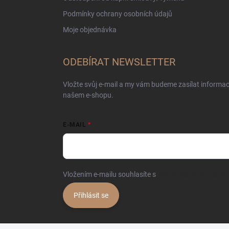
Podmínky ochrany osobních údajů
Moje objednávka
ODEBÍRAT NEWSLETTER
Vložte svůj e-mail a my vám budeme zasílat informa
našem e-shopu.
E-MAIL
Vložením e-mailu souhlasíte s
podmínkami ochrany o
Přihlásit se