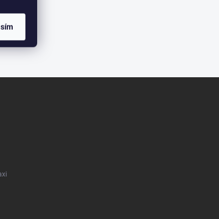
asím
axi