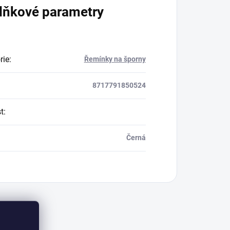
lňkové parametry
rie
:
Řemínky na šporny
8717791850524
t
:
Černá