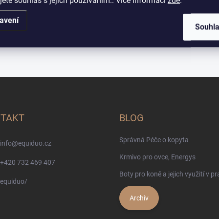
jete souhlas s jejich používáním.. Více informací
zde
.
avení
Souhl
TAKT
BLOG
Správná Péče o kopyta
info
@
equiduo.cz
Krmivo pro ovce, Energys
+420 732 469 407
Boty pro koně a jejich využití v pr
equiduo/
Archiv