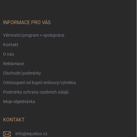
p
a
t
í
INFORMACE PRO VÁS
Věrnostní program + spolupráce
Kontakt
O nás
Reklamace
Obchodní podmínky
Odstoupení od kupní smlouvy/výměna
Podmínky ochrany osobních údajů
Moje objednávka
KONTAKT
info
@
equiduo.cz