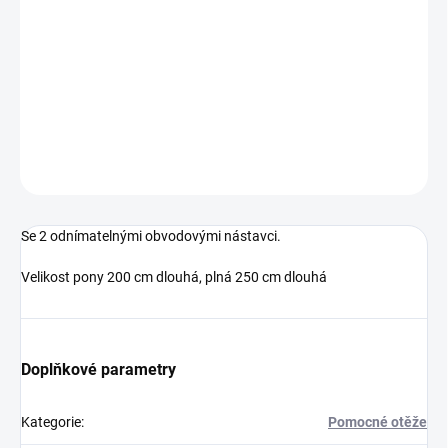
−
+
Přidat do košíku
Průvlečné otěže
DETAILNÍ INFORMACE
ZEPTAT SE
HLÍDAT
Se 2 odnímatelnými obvodovými nástavci.
Velikost pony 200 cm dlouhá, plná 250 cm dlouhá
Doplňkové parametry
Kategorie
:
Pomocné otěže