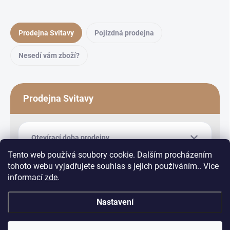
Prodejna Svitavy
Pojízdná prodejna
Nesedí vám zboží?
Prodejna Svitavy
Otevírací doba prodejny
Tento web používá soubory cookie. Dalším procházením
tohoto webu vyjadřujete souhlas s jejich používáním.. Více
informací
zde
.
Nastavení
Copyright 2026
Equiduo
. Všechna práva vyhrazena.
Upravit nastavení