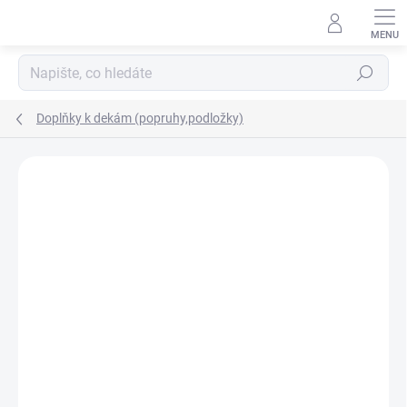
Přejít
na
obsah
Hledat
Doplňky k dekám (popruhy,podložky)
Neohodnoceno
Podrobnosti hodnocení
ZNAČKA:
HORKA