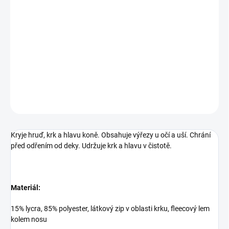
−
+
Přidat do košíku
Kryje hruď, krk a hlavu koně
DETAILNÍ INFORMACE
ZEPTAT SE
HLÍDAT
Kryje hruď, krk a hlavu koně. Obsahuje výřezy u očí a uší. Chrání
před odřením od deky. Udržuje krk a hlavu v čistotě.
Materiál:
15% lycra, 85% polyester, látkový zip v oblasti krku, fleecový lem
kolem nosu