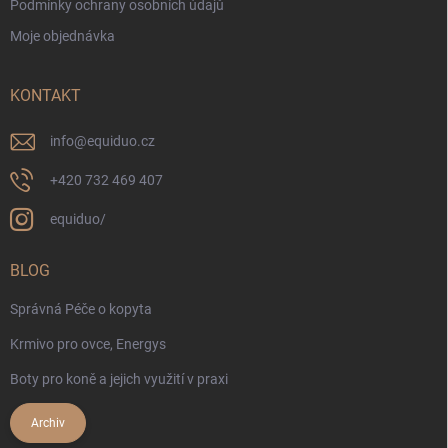
Podmínky ochrany osobních údajů
Moje objednávka
KONTAKT
info
@
equiduo.cz
+420 732 469 407
equiduo/
BLOG
Správná Péče o kopyta
Krmivo pro ovce, Energys
Boty pro koně a jejich využití v praxi
Archiv