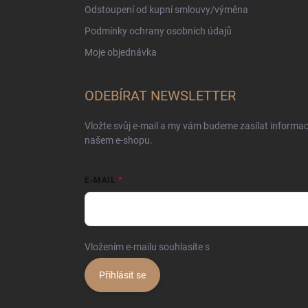
Odstoupení od kupní smlouvy/výměna
Podmínky ochrany osobních údajů
Moje objednávka
ODEBÍRAT NEWSLETTER
Vložte svůj e-mail a my vám budeme zasílat informa
našem e-shopu.
E-MAIL
Vložením e-mailu souhlasíte s
podmínkami ochrany o
Přihlásit se