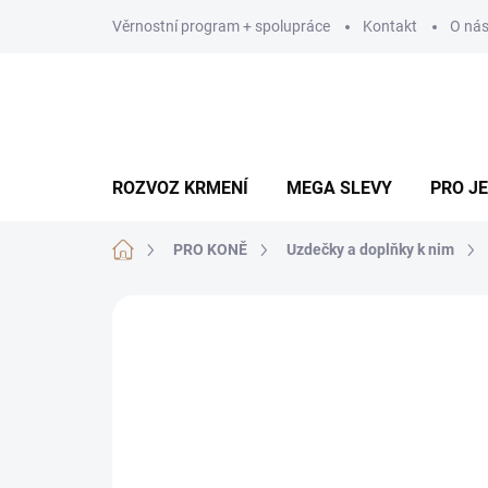
Přejít
Věrnostní program + spolupráce
Kontakt
O ná
na
obsah
ROZVOZ KRMENÍ
MEGA SLEVY
PRO J
Domů
PRO KONĚ
Uzdečky a doplňky k nim
Neohodnoceno
Podrobnosti hodn