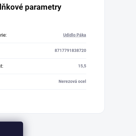
lňkové parametry
rie
:
Udidlo Páka
8717791838720
t
:
15,5
Nerezová ocel