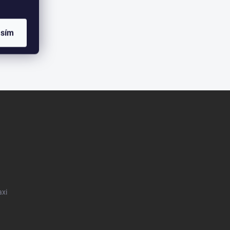
asím
axi