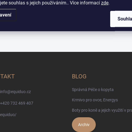
jete souhlas s jejich používáním.. Více informací
zde
.
avení
Souhl
TAKT
BLOG
Správná Péče o kopyta
info
@
equiduo.cz
Krmivo pro ovce, Energys
+420 732 469 407
Boty pro koně a jejich využití v pr
equiduo/
Archiv