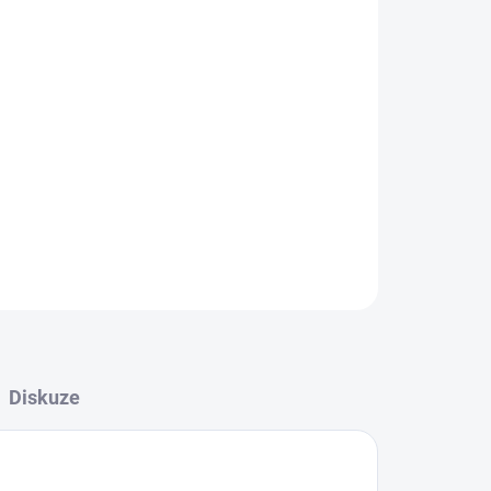
Přidat do košíku
 obloukem 18 mm pevné dříky
ZEPTAT SE
HLÍDAT
Diskuze