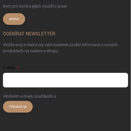
Boty pro koně a jejich využití v praxi
Archiv
ODEBÍRAT NEWSLETTER
Vložte svůj e-mail a my vám budeme zasílat informace o nových
produktech na našem e-shopu.
E-MAIL
Vložením e-mailu souhlasíte s
podmínkami ochrany osobních údajů
Přihlásit se