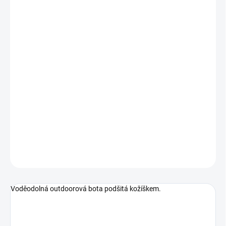
cena:
BARVA
VELIKOST
−
+
Přidat do košíku
Voděodolná outdoorová bota podšitá kožíškem
DETAILNÍ INFORMACE
ZEPTAT SE
HLÍDAT
Voděodolná outdoorová bota podšitá kožíškem.