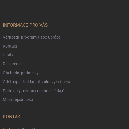
á
p
a
t
í
INFORMACE PRO VÁS
Věrnostní program + spolupráce
Kontakt
O nás
Reklamace
Obchodní podmínky
Odstoupení od kupní smlouvy/výměna
Podmínky ochrany osobních údajů
Moje objednávka
KONTAKT