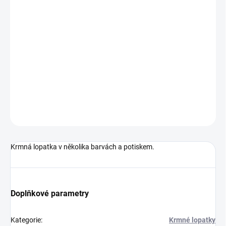
BARVA
−
+
Přidat do košíku
Krmná lopatka v několika barvách a potiskem
DETAILNÍ INFORMACE
ZEPTAT SE
HLÍDAT
Krmná lopatka v několika barvách a potiskem.
Doplňkové parametry
Kategorie
:
Krmné lopatky