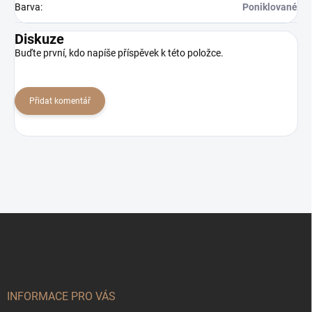
Barva
:
Poniklované
Diskuze
Buďte první, kdo napíše příspěvek k této položce.
Přidat komentář
Z
á
p
a
t
í
INFORMACE PRO VÁS