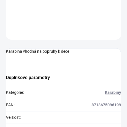
Karabina vhodná na popruhy k dece
DETAILNÍ INFORMACE
ZEPTAT SE
HLÍDAT
Karabina vhodná na popruhy k dece
Doplňkové parametry
Kategorie
:
Karabiny
EAN
:
8718675096199
Velikost
: