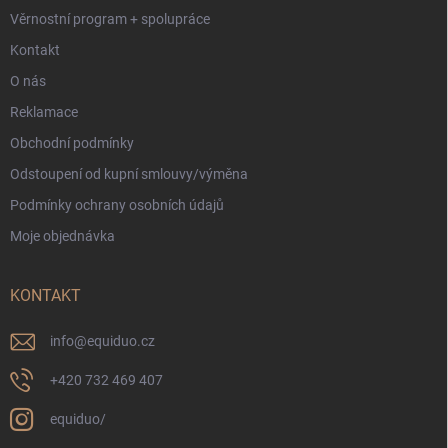
Věrnostní program + spolupráce
Kontakt
O nás
Reklamace
Obchodní podmínky
Odstoupení od kupní smlouvy/výměna
Podmínky ochrany osobních údajů
Moje objednávka
KONTAKT
info
@
equiduo.cz
+420 732 469 407
equiduo/