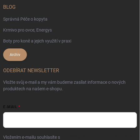
BLOG
Správná Péče o kopyta
Krmivo pro ovce, Energys
Boty pro koně a jejich využití v praxi
Archiv
ODEBÍRAT NEWSLETTER
Vložte svůj e-mail a my vám budeme zasílat informace o nových
produktech na našem e-shopu.
E-MAIL
Vložením e-mailu souhlasíte s
podmínkami ochrany osobních údajů