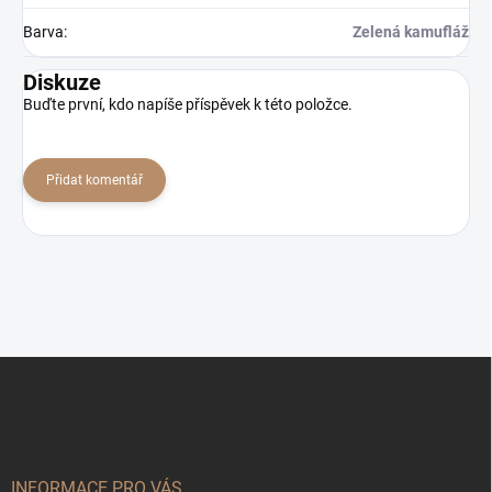
Barva
:
Zelená kamufláž
Diskuze
Buďte první, kdo napíše příspěvek k této položce.
Přidat komentář
Z
á
p
a
t
í
INFORMACE PRO VÁS