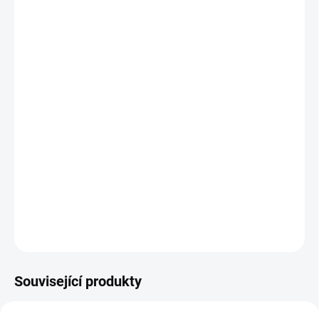
cena:
BARVA
VELIKOST
−
+
Přidat do košíku
Bezpečnostní vesta Horka Flexplus je pohodlná bezpečnostní
vesta pro dospělé.
DETAILNÍ INFORMACE
ZEPTAT SE
HLÍDAT
Související produkty