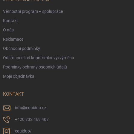
Věrnostní program + spolupráce
Kontakt
O nás
Reklamace
Obchodní podmínky
Odstoupení od kupní smlouvy/výměna
Podmínky ochrany osobních údajů
Moje objednávka
KONTAKT
info
@
equiduo.cz
+420 732 469 407
equiduo/