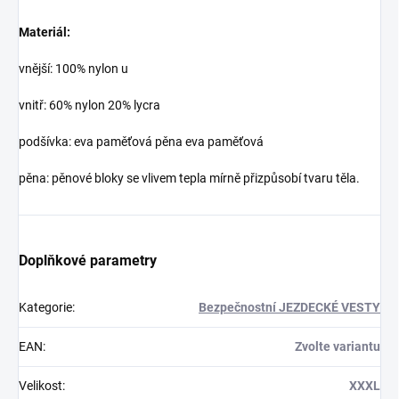
Materiál:
vnější: 100% nylon u
vnitř: 60% nylon 20% lycra
podšívka: eva paměťová pěna eva paměťová
pěna: pěnové bloky se vlivem tepla mírně přizpůsobí tvaru těla.
Doplňkové parametry
Kategorie
:
Bezpečnostní JEZDECKÉ VESTY
EAN
:
Zvolte variantu
Velikost
:
XXXL