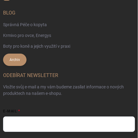
BLOG
Správná Péče o kopyta
Krmivo pro ovce, Energys
Boty pro koně a jejich využití v praxi
Archiv
ODEBÍRAT NEWSLETTER
Vložte svůj e-mail a my vám budeme zasílat informace o nových
produktech na našem e-shopu.
E-MAIL