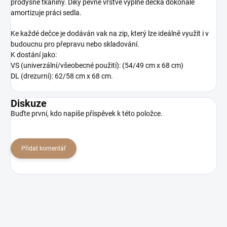
prodyšné tkaniny. Díky pevné vrstvě výplně dečka dokonale
amortizuje práci sedla.
Ke každé dečce je dodáván vak na zip, který lze ideálně využít i v
budoucnu pro přepravu nebo skladování.
K dostání jako:
VS (univerzální/všeobecné použití): (54/49 cm x 68 cm)
DL (drezurní): 62/58 cm x 68 cm.
Diskuze
Buďte první, kdo napíše příspěvek k této položce.
Přidat komentář