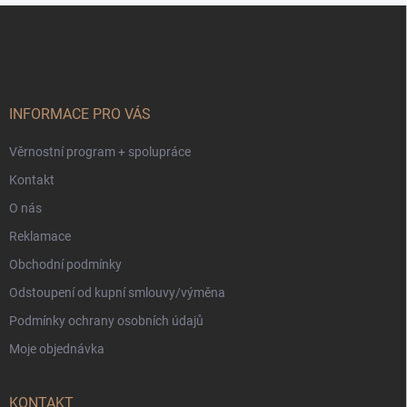
Z
á
p
a
t
í
INFORMACE PRO VÁS
Věrnostní program + spolupráce
Kontakt
O nás
Reklamace
Obchodní podmínky
Odstoupení od kupní smlouvy/výměna
Podmínky ochrany osobních údajů
Moje objednávka
KONTAKT