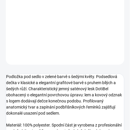
cena:
−
+
Přidat do košíku
Podložka pod sedlo v zelené barvě s šedými květy.
DETAILNÍ INFORMACE
ZEPTAT SE
HLÍDAT
Podložka pod sedlo v zelené barvě s šedými květy. Podsedlová
dečka v klasické a elegantní grafitové barvě s pruhem bílých a
šedých růží. Charakteristický jemný saténový lesk DotiBel
obohacený o elegantní povrchovou úpravu: lem a kovový odznak
s logem dodávají dečce konečnou podobu. Profilovaný
anatomický tvar a zapínání podbřišníkových řemínků zajišťují
dokonalé usazení pod sedlem.
Materiál: 100% polyester. Spodní část je vyrobena z profesionální