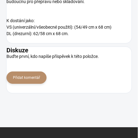
budoucnu pro přepravu nebo skladování.
K dostání jako:
VS (univerzální/všeobecné použití): (54/49 cm x 68 cm)
DL (drezurní): 62/58 cm x 68 cm.
Diskuze
Buďte první, kdo napíše příspěvek k této položce.
Přidat komentář
Z
á