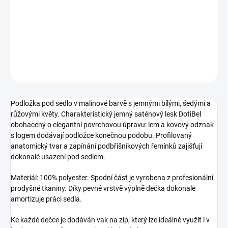
Podložka pod sedlo v malinové barvě s jemnými bílými, šedými a
růžovými květy.
DETAILNÍ INFORMACE
ZEPTAT SE
HLÍDAT
Podložka pod sedlo v malinové barvě s jemnými bílými, šedými a
růžovými květy. Charakteristický jemný saténový lesk DotiBel
obohacený o elegantní povrchovou úpravu: lem a kovový odznak
s logem dodávají podložce konečnou podobu. Profilovaný
anatomický tvar a zapínání podbřišníkových řemínků zajišťují
dokonalé usazení pod sedlem.
Materiál: 100% polyester. Spodní část je vyrobena z profesionální
prodyšné tkaniny. Díky pevné vrstvě výplně dečka dokonale
amortizuje práci sedla.
Ke každé dečce je dodáván vak na zip, který lze ideálně využít i v