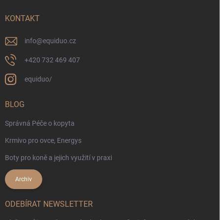
KONTAKT
info
@
equiduo.cz
+420 732 469 407
equiduo/
BLOG
Správná Péče o kopyta
Krmivo pro ovce, Energys
Boty pro koně a jejich využití v praxi
Archiv
ODEBÍRAT NEWSLETTER