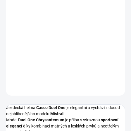
Měrná
SKLADEM DO 5 DNÍ
cena:
VELIKOST
−
+
Přidat do košíku
Jezdecká helma
Casco Duel One
je elegantní a
vychází z dosud
nejoblíbenějšího modelu
Mistrall
.
DETAILNÍ INFORMACE
ZEPTAT SE
HLÍDAT
Jezdecká helma
Casco Duel One
je elegantní a
vychází z dosud
nejoblíbenějšího modelu
Mistrall
.
Model
Duel One Chrysantemum
je přilba s výraznou
sportovní
elegancí
díky kombinaci matných a lesklých prvků a neotřelým