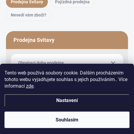
Prodejna Svitavy
Pojízdná prodejna
Nesedí vám zboží?
Prodejna Svitavy
Otevírací doba prodejny
Tento web používá soubory cookie. Dalším procházením
tohoto webu vyjadřujete souhlas s jejich používáním.. Více
informací
zde
.
Nastavení
Copyright 2026
Equiduo
. Všechna práva vyhrazena.
Upravit nastavení
cookies
Souhlasím
Vytvořil Shoptet