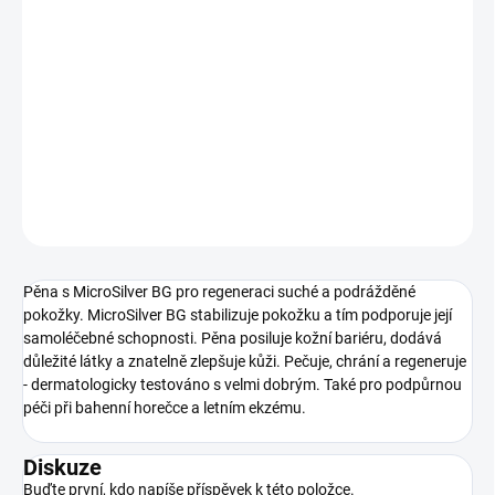
cena:
−
+
Přidat do košíku
Pro regeneraci pokožky suché a podrážděné pokožky.
DETAILNÍ INFORMACE
ZEPTAT SE
HLÍDAT
Pěna s MicroSilver BG pro regeneraci suché a podrážděné
pokožky.
MicroSilver BG stabilizuje pokožku a tím podporuje její
samoléčebné schopnosti.
Pěna posiluje kožní bariéru, dodává
důležité látky a znatelně zlepšuje kůži.
Pečuje, chrání a regeneruje
- dermatologicky testováno s velmi dobrým.
Také pro podpůrnou
péči při bahenní horečce a letním ekzému.
Diskuze
Buďte první, kdo napíše příspěvek k této položce.