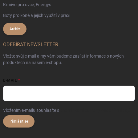
Krmivo pro ovce, Energys
Boty pro koně a jejich využití v praxi
Archiv
ODEBÍRAT NEWSLETTER
Vložte svůj e-mail a my vám budeme zasílat informace o nových
produktech na našem e-shopu.
E-MAIL
Vložením e-mailu souhlasíte s
podmínkami ochrany osobních údajů
Přihlásit se