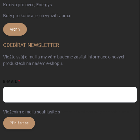
Krmivo pro ovce, Energys
Boty pro koně a jejich využití v praxi
Archiv
ODEBÍRAT NEWSLETTER
Vložte svůj e-mail a my vám budeme zasílat informace o nových
produktech na našem e-shopu.
E-MAIL
Vložením e-mailu souhlasíte s
podmínkami ochrany osobních údajů
Přihlásit se