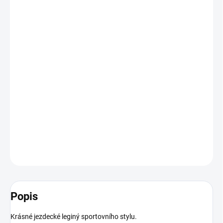
cena:
BARVA
VELIKOST
−
+
Přidat do košíku
Krásné jezdecké leginý s gripem sportovního stylu
DETAILNÍ INFORMACE
ZEPTAT SE
HLÍDAT
Popis
Krásné jezdecké leginý sportovního stylu.