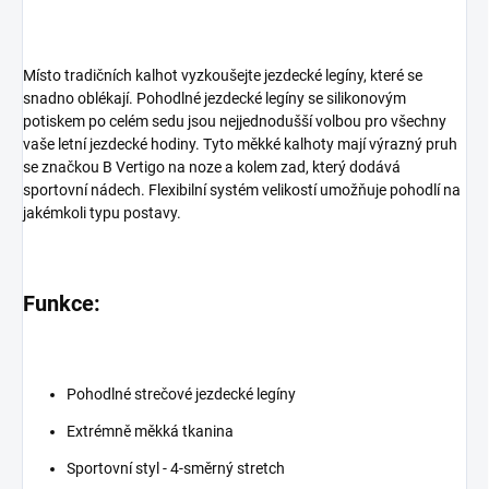
Místo tradičních kalhot vyzkoušejte jezdecké legíny, které se
snadno oblékají. Pohodlné jezdecké legíny se silikonovým
potiskem po celém sedu jsou nejjednodušší volbou pro všechny
vaše letní jezdecké hodiny. Tyto měkké kalhoty mají výrazný pruh
se značkou B Vertigo na noze a kolem zad, který dodává
sportovní nádech. Flexibilní systém velikostí umožňuje pohodlí na
jakémkoli typu postavy.
Funkce:
Pohodlné strečové jezdecké legíny
Extrémně měkká tkanina
Sportovní styl - 4-směrný stretch