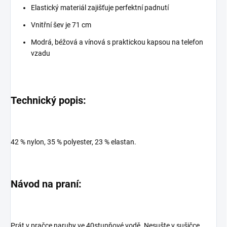
Elastický materiál zajišťuje perfektní padnutí
Vnitřní šev je 71 cm
Modrá, béžová a vínová s praktickou kapsou na telefon
vzadu
Technický popis:
42 % nylon, 35 % polyester, 23 % elastan.
Návod na praní:
Prát v pračce naruby ve 40stupňové vodě. Nesušte v sušičce.